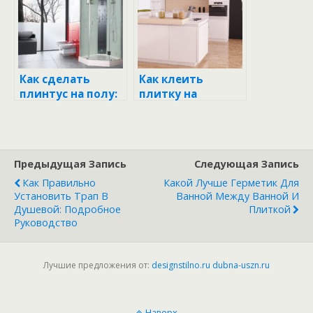
видео
Как сделать
Как клеить
плинтус на полу:
плитку на
пошаговое
потолок:
руководство
пошаговое
руководство для
идеального
Предыдущая Запись
Следующая Запись
результата
Как Правильно
Какой Лучше Герметик Для
Установить Трап В
Ванной Между Ванной И
Душевой: Подробное
Плиткой
Руководство
Лучшие предложения от:
designstilno.ru
dubna-uszn.ru
Наверх