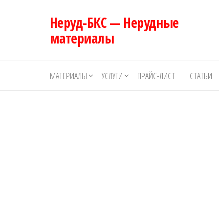
Перейти
Неруд-БКС — Нерудные
к
содержимому
материалы
МАТЕРИАЛЫ
УСЛУГИ
ПРАЙС-ЛИСТ
СТАТЬИ