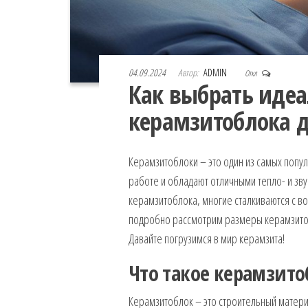
04.09.2024
Автор:
ADMIN
Откл
Как выбрать иде
керамзитоблока д
Керамзитоблоки – это один из самых попул
работе и обладают отличными тепло- и зв
керамзитоблока, многие сталкиваются с во
подробно рассмотрим размеры керамзитобл
Давайте погрузимся в мир керамзита!
Что такое керамзито
Керамзитоблок – это строительный матери