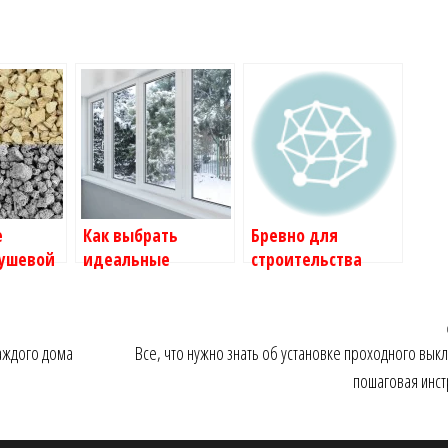
е
Как выбрать
Бревно для
ушевой
идеальные
строительства
к плитка
пластиковые окна
дома: с чего
енить
для вашего дома
начать и как
ой опыт
выбрать
каждого дома
Все, что нужно знать об установке проходного вык
материал?
пошаговая инст