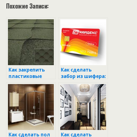
Похожие Записи:
Как закрепить
Как сделать
пластиковые
забор из шифера:
панели на
пошаговая
потолке:
инструкция для
пошаговая
начинающих
инструкция и
советы
Как сделать пол
Как сделать