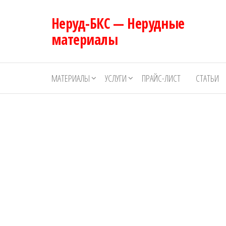
Перейти
Неруд-БКС — Нерудные
к
содержимому
материалы
МАТЕРИАЛЫ
УСЛУГИ
ПРАЙС-ЛИСТ
СТАТЬИ