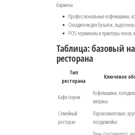
бармена.
Профессиональные кофемашины, к
Охладители для бутылок, льдогенер
POS-терминалы и принтеры чеков, 
Таблица: базовый на
ресторана
Тип
Ключевое об
ресторана
Кофемашина, холодиль
Кафе/лаунж
витрина
Семейный
Пароконвектомат, круп
ресторан
посудомойка
Печь (газ/электро), те