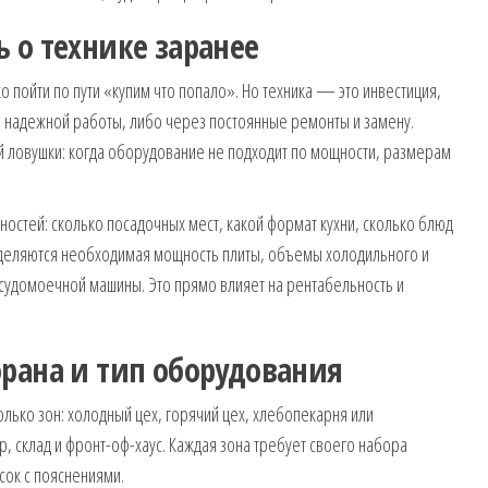
 о технике заранее
ко пойти по пути «купим что попало». Но техника — это инвестиция,
 надежной работы, либо через постоянные ремонты и замену.
 ловушки: когда оборудование не подходит по мощности, размерам
ностей: сколько посадочных мест, какой формат кухни, сколько блюд
еделяются необходимая мощность плиты, объемы холодильного и
удомоечной машины. Это прямо влияет на рентабельность и
рана и тип оборудования
лько зон: холодный цех, горячий цех, хлебопекарня или
р, склад и фронт-оф-хаус. Каждая зона требует своего набора
ок с пояснениями.