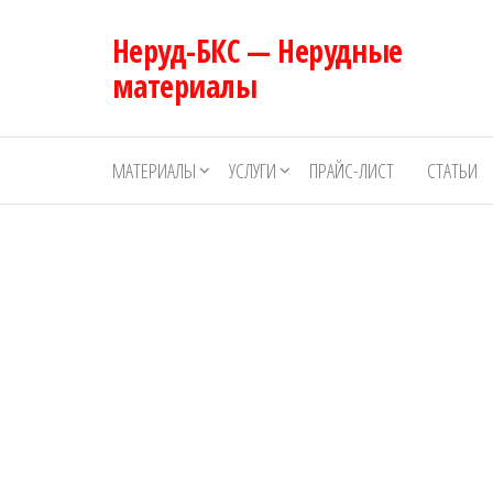
Перейти
Неруд-БКС — Нерудные
к
содержимому
материалы
МАТЕРИАЛЫ
УСЛУГИ
ПРАЙС-ЛИСТ
СТАТЬИ