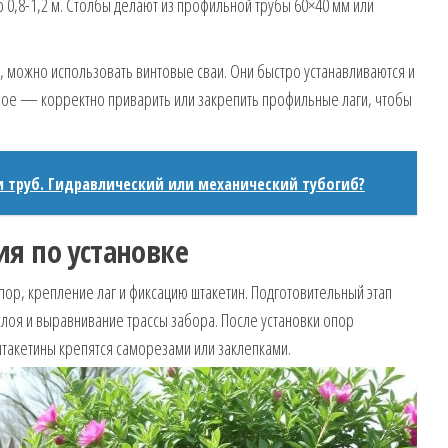
 0,8-1,2 м. Столбы делают из профильной трубы 60×40 мм или
, можно использовать винтовые сваи. Они быстро устанавливаются и
ное — корректно приварить или закрепить профильные лаги, чтобы
и труб. Гидравлический или механический тубогиб?
я по установке
опор, крепление лаг и фиксацию штакетин. Подготовительный этап
слоя и выравнивание трассы забора. После установки опор
штакетины крепятся саморезами или заклепками.