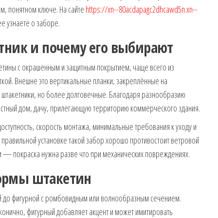
ом, понятном ключе. На сайте
https://xn--80acdapagc2dhcawd5n.xn--
е узнаете о заборе.
тник и почему его выбирают
етины с окрашенным и защитным покрытием, чаще всего из
кой. Внешне это вертикальные планки, закреплённые на
 штакетники, но более долговечные. Благодаря разнообразию
частный дом, дачу, прилегающую территорию коммерческого здания.
оступность, скорость монтажа, минимальные требования к уходу и
и правильной установке такой забор хорошо противостоит ветровой
ки — покраска нужна разве что при механических повреждениях.
ормы штакетин
ой до фигурной с ромбовидным или волнообразным сечением.
конично, фигурный добавляет акцент и может имитировать