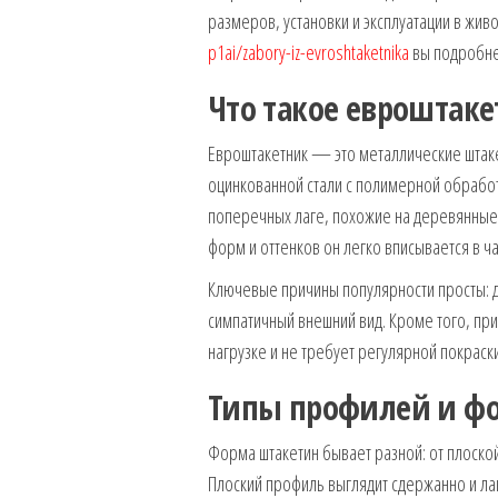
размеров, установки и эксплуатации в жив
p1ai/zabory-iz-evroshtaketnika
вы подробне
Что такое евроштаке
Евроштакетник — это металлические штак
оцинкованной стали с полимерной обработ
поперечных лаге, похожие на деревянные
форм и оттенков он легко вписывается в 
Ключевые причины популярности просты: д
симпатичный внешний вид. Кроме того, пр
нагрузке и не требует регулярной покрас
Типы профилей и ф
Форма штакетин бывает разной: от плоск
Плоский профиль выглядит сдержанно и ла