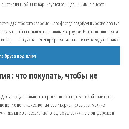
а штакетины обычно варьируется от 60 до 150 мм, а высота
астка. Для строгого современного фасада подойдут широкие ровные
рятся заострённые или декоративные верхушки. Важно помнить: чем
т ветер — это учитывается при расчётах расстояния между опорами.
з бруса под ключ
я: что покупать, чтобы не
 Дальше идут варианты покрытия: полиэстер, матовый полиэстер,
отношению цена-качество, матовый вариант скрывает мелкие
ужит дольше в агрессивных погодных условиях, но стоит дороже и