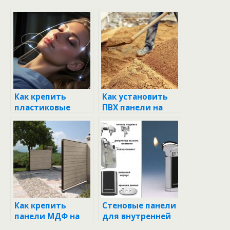
Как крепить
Как установить
пластиковые
ПВХ панели на
панели к потолку:
стену: пошаговое
пошаговое
руководство
руководство
Как крепить
Стеновые панели
панели МДФ на
для внутренней
стену без
отделки: как