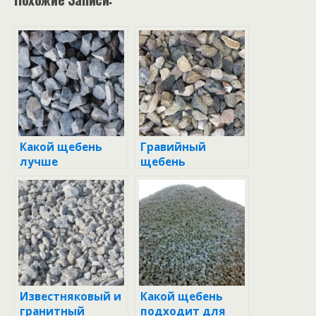
Какой щебень
Гравийный
лучше
щебень
использовать в
дорожном
строительстве
Известняковый и
Какой щебень
гранитный
подходит для